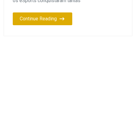
os eSports conquistaram tantas
Continue Reading
Cristiano
August 30, 2024
Entretenimento
Atualizações do TikTok 2024:
O que há de novo e
interessante?